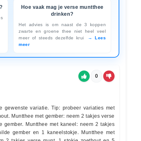
?
Hoe vaak mag je verse muntthee
drinken?
es
Het advies is om naast de 3 koppen
zwarte en groene thee niet heel veel
meer of steeds dezelfde krui
Lees
meer
0
gewenste variatie. Tip: probeer variaties met
thout. Muntthee met gember: neem 2 takjes verse
de gember. Muntthee met kaneel: neem 2 takjes
childe gember en 1 kaneelstokje. Muntthee met
 2 takjes verse munt, 1 stokje zoethout en 5