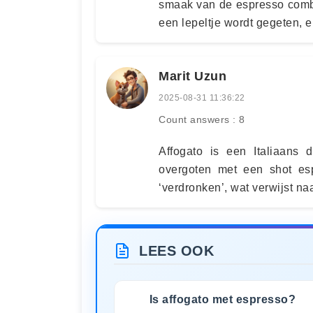
smaak van de espresso combi
een lepeltje wordt gegeten, e
Marit Uzun
2025-08-31 11:36:22
Count answers : 8
Affogato is een Italiaans d
overgoten met een shot espr
‘verdronken’, wat verwijst na
LEES OOK
Is affogato met espresso?