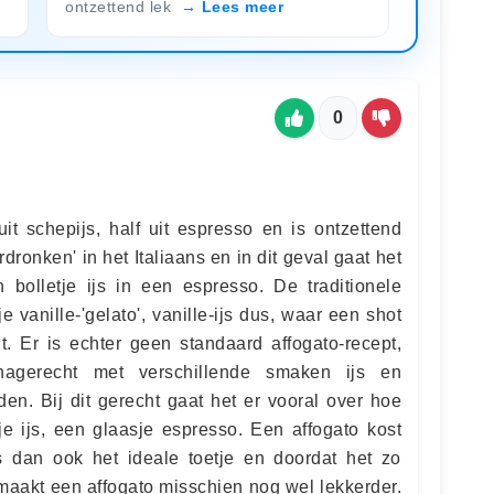
ontzettend lek
Lees meer
0
 uit schepijs, half uit espresso en is ontzettend
erdronken' in het Italiaans en in dit geval gaat het
 bolletje ijs in een espresso. De traditionele
je vanille-'gelato', vanille-ijs dus, waar een shot
. Er is echter geen standaard affogato-recept,
nagerecht met verschillende smaken ijs en
den. Bij dit gerecht gaat het er vooral over hoe
je ijs, een glaasje espresso. Een affogato kost
s dan ook het ideale toetje en doordat het zo
smaakt een affogato misschien nog wel lekkerder.