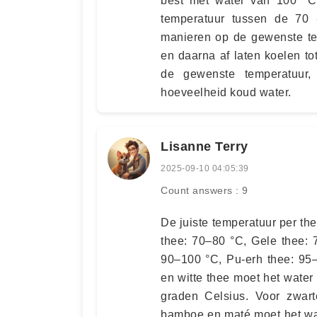
best met water van 100 °C.
temperatuur tussen de 70 
manieren op de gewenste tem
en daarna af laten koelen to
de gewenste temperatuur
hoeveelheid koud water.
Lisanne Terry
2025-09-10 04:05:39
Count answers : 9
De juiste temperatuur per the
thee: 70–80 °C, Gele thee: 
90–100 °C, Pu-erh thee: 95
en witte thee moet het water
graden Celsius. Voor zwart
bamboe en maté moet het wa