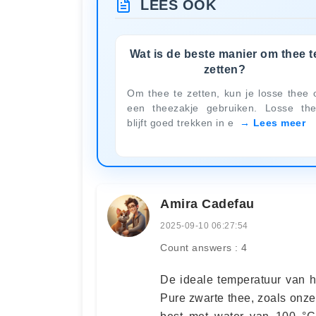
LEES OOK
Wat is de beste manier om thee t
zetten?
Om thee te zetten, kun je losse thee 
een theezakje gebruiken. Losse th
blijft goed trekken in e
Lees meer
Amira Cadefau
2025-09-10 06:27:54
Count answers : 4
De ideale temperatuur van he
Pure zwarte thee, zoals onze