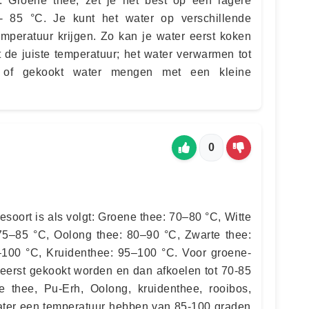
 Groene thee, zet je het best op een lagere
- 85 °C. Je kunt het water op verschillende
peratuur krijgen. Zo kan je water eerst koken
t de juiste temperatuur; het water verwarmen tot
, of gekookt water mengen met een kleine
0
esoort is als volgt: Groene thee: 70–80 °C, Witte
75–85 °C, Oolong thee: 80–90 °C, Zwarte thee:
–100 °C, Kruidenthee: 95–100 °C. Voor groene-
 eerst gekookt worden en dan afkoelen tot 70-85
e thee, Pu-Erh, Oolong, kruidenthee, rooibos,
ter een temperatuur hebben van 85-100 graden