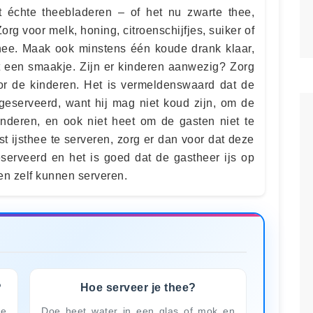
 échte theebladeren – of het nu zwarte thee,
Zorg voor melk, honing, citroenschijfjes, suiker of
thee. Maak ook minstens één koude drank klaar,
t een smaakje. Zijn er kinderen aanwezig? Zorg
or de kinderen. Het is vermeldenswaard dat de
eserveerd, want hij mag niet koud zijn, om de
nderen, en ook niet heet om de gasten niet te
st ijsthee te serveren, zorg er dan voor dat deze
serveerd en het is goed dat de gastheer ijs op
ten zelf kunnen serveren.
?
Hoe serveer je thee?
ee
Doe heet water in een glas of mok en