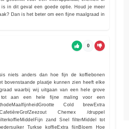
fie is in dit geval een goede optie. Houd je meer
aak? Dan is het beter om een fijne maalgraad in
0
is niets anders dan hoe fijn de koffiebonen
het bovenstaande plaatje kunnen zien heeft elke
graad waarbij wij uitgaan van een hele grove
e tot aan een hele fijne maling voor een
hodeMaalfijnheidGrootte Cold brewExtra
fetièreGrofZeezout Chemex /druppel
terkoffieMiddelFijn zand Snel filterMiddel tot
Poedersuiker Turkse koffieExtra fijnBloem Hoe