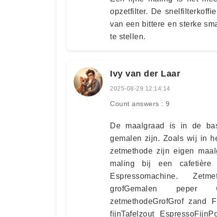
opzetfilter. De snelfilterkof
van een bittere en sterke sm
te stellen.
Ivy van der Laar
2025-08-29 12:14:14
Count answers : 9
De maalgraad is in de bas
gemalen zijn. Zoals wij in 
zetmethode zijn eigen maal
maling bij een cafetièr
Espressomachine. Zetmet
grofGemalen peper Ca
zetmethodeGrofGrof zand Fil
fijnTafelzout EspressoFijn