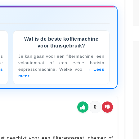
Wat is de beste koffiemachine
voor thuisgebruik?
is
Je kan gaan voor een filtermachine, een
je
volautomaat of een echte barista
es
espressomachine. Welke voo
Lees
meer
0
st geschikt voor een filterapparaat, chemex of