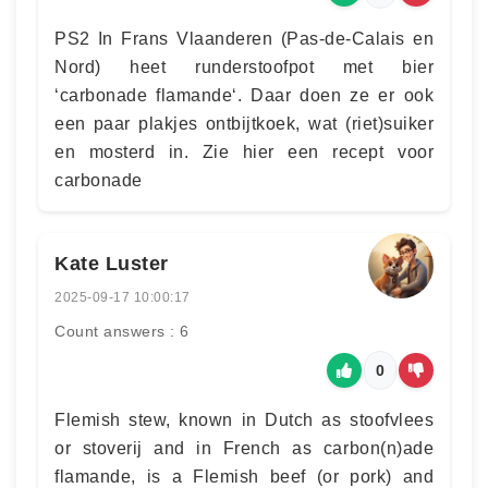
PS2 In Frans Vlaanderen (Pas-de-Calais en
Nord) heet runderstoofpot met bier
‘carbonade flamande‘. Daar doen ze er ook
een paar plakjes ontbijtkoek, wat (riet)suiker
en mosterd in. Zie hier een recept voor
carbonade
Kate Luster
2025-09-17 10:00:17
Count answers : 6
0
Flemish stew, known in Dutch as stoofvlees
or stoverij and in French as carbon(n)ade
flamande, is a Flemish beef (or pork) and