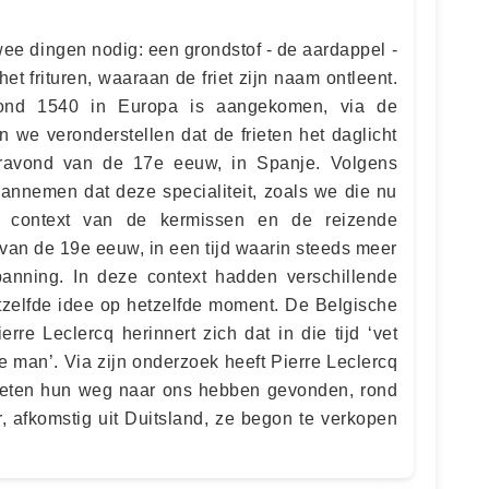
wee dingen nodig: een grondstof - de aardappel -
t frituren, waaraan de friet zijn naam ontleent.
ond 1540 in Europa is aangekomen, via de
 we veronderstellen dat de frieten het daglicht
ravond van de 17e eeuw, in Spanje. Volgens
annemen dat deze specialiteit, zoals we die nu
e context van de kermissen en de reizende
van de 19e eeuw, in een tijd waarin steeds meer
panning. In deze context hadden verschillende
etzelfde idee op hetzelfde moment. De Belgische
rre Leclercq herinnert zich dat in die tijd ‘vet
 man’. Via zijn onderzoek heeft Pierre Leclercq
rieten hun weg naar ons hebben gevonden, rond
r, afkomstig uit Duitsland, ze begon te verkopen