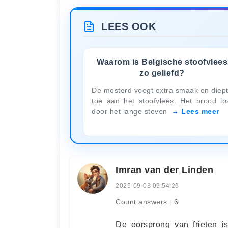
LEES OOK
Waarom is Belgische stoofvlees
zo geliefd?
De mosterd voegt extra smaak en diep
toe aan het stoofvlees. Het brood lo
door het lange stoven
Lees meer
Imran van der Linden
2025-09-03 09:54:29
Count answers : 6
De oorsprong van frieten i