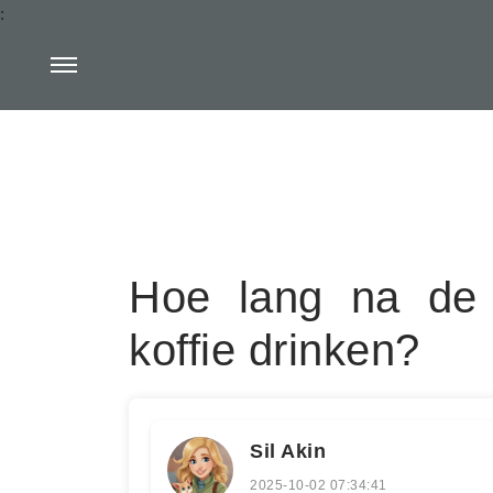
:
Hoe lang na de
koffie drinken?
Sil Akin
2025-10-02 07:34:41