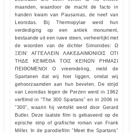
maanden, waardoor de macht de facto in
handen kwam van Pausanias, de neef van
Leonidas. Bij Thermopylae werd hun
verdediging op een antiek monument,
bestaande uit een ruwe steen, verheerlijkt met
de woorden van de dichter Simonides: Ω
ΞΕΙΝ' ΑΓΓΕΛΛΕΙΝ ΛΑΚΕΔΑΙΜΟΝΙΟΙΣ ΟΤΙ
ΤΗΔΕ ΚΕΙΜΕΘΑ ΤΟΙΣ ΚΕΙΝΩΝ ΡΗΜΑΣΙ
ΠΕΙΘΟΜΕΝΟΙ O vreemdeling, meld de
Spartanen dat wij hier liggen, omdat wij
gehoorzaamden aan hun bevelen. De strijd
van Leonidas tegen de Perzen werd in 1962
verfilmd in "The 300 Spartans" en in 2006 in
"300", waarin hij vertolkt werd door Gerard
Butler. Deze laatste film is gebaseerd op de
epische strip of grafische roman van Frank
Miller. In de parodiefilm "Meet the Spartans"