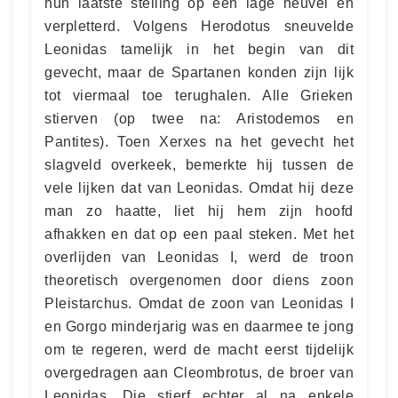
hun laatste stelling op een lage heuvel en
verpletterd. Volgens Herodotus sneuvelde
Leonidas tamelijk in het begin van dit
gevecht, maar de Spartanen konden zijn lijk
tot viermaal toe terughalen. Alle Grieken
stierven (op twee na: Aristodemos en
Pantites). Toen Xerxes na het gevecht het
slagveld overkeek, bemerkte hij tussen de
vele lijken dat van Leonidas. Omdat hij deze
man zo haatte, liet hij hem zijn hoofd
afhakken en dat op een paal steken. Met het
overlijden van Leonidas I, werd de troon
theoretisch overgenomen door diens zoon
Pleistarchus. Omdat de zoon van Leonidas I
en Gorgo minderjarig was en daarmee te jong
om te regeren, werd de macht eerst tijdelijk
overgedragen aan Cleombrotus, de broer van
Leonidas. Die stierf echter al na enkele